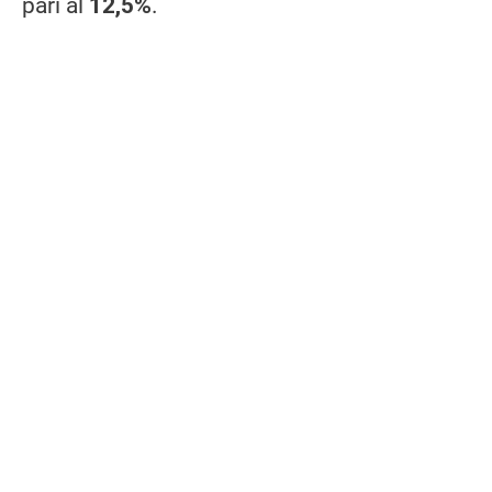
pari al
12,5%
.