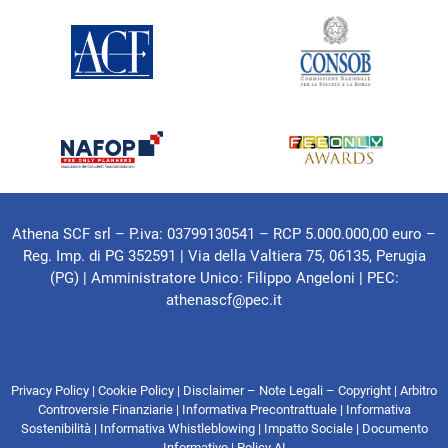
Athena SCF srl – P.iva: 03799130541 – RCP 5.000.000,00 euro –
Reg. Imp. di PG 352591 | Via della Valtiera 75, 06135, Perugia
(PG) |
Amministratore Unico: Filippo Angeloni
| PEC:
athenascf@pec.it
Privacy Policy
|
Cookie Policy
|
Disclaimer – Note Legali – Copyright
|
Arbitro
Controversie Finanziarie
|
Informativa Precontrattuale
|
Informativa
Sostenibilità
|
Informativa Whistleblowing
|
Impatto Sociale
|
Documento
Informativo
|
Policy AI