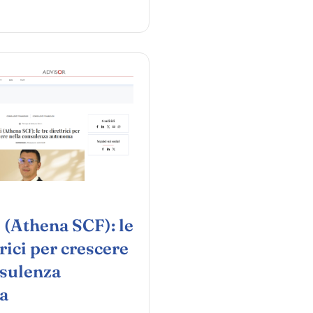
 (Athena SCF): le
trici per crescere
nsulenza
a