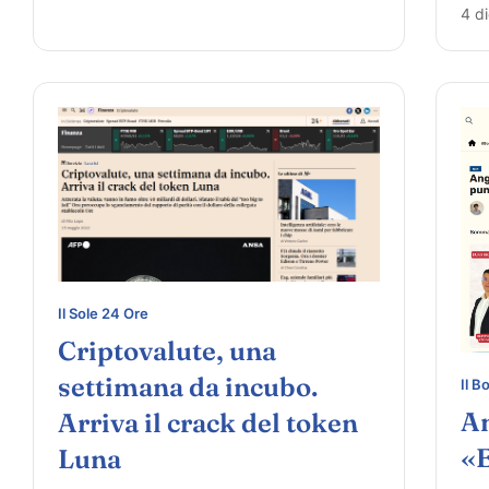
4 d
Il Sole 24 Ore
Criptovalute, una
settimana da incubo.
Il B
An
Arriva il crack del token
«E
Luna