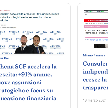
Milano Finanza
ia Pro
Consulen
hena SCF accelera la
indipend
escita: +91% annuo,
cresce l
ove assunzioni
traspare
rategiche e focus su
ucazione finanziaria
13 marzo 2024