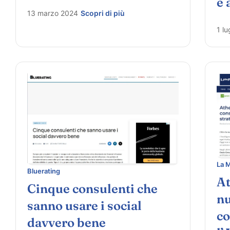
e 
13 marzo 2024
Scopri di più
1 lu
La 
Bluerating
At
Cinque consulenti che
nu
sanno usare i social
co
davvero bene