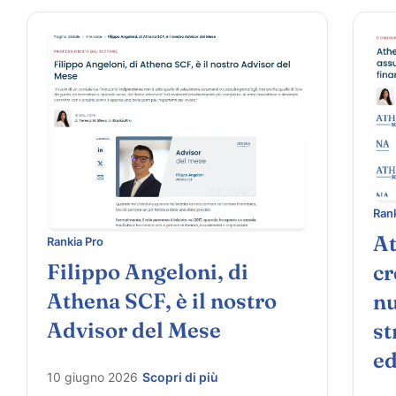
Rank
At
Rankia Pro
Filippo Angeloni, di
cr
Athena SCF, è il nostro
nu
Advisor del Mese
st
ed
10 giugno 2026
Scopri di più