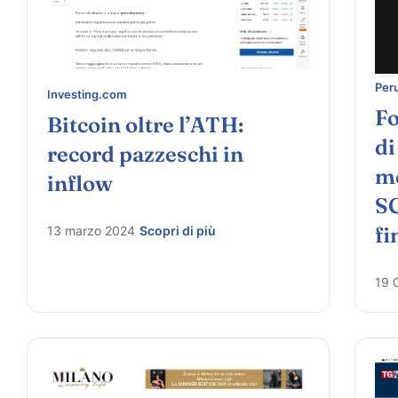
Per
Investing.com
Fo
Bitcoin oltre l’ATH:
di
record pazzeschi in
me
inflow
SC
fi
13 marzo 2024
Scopri di più
19 