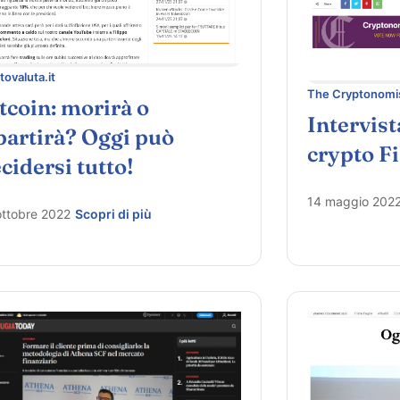
tovaluta.it
The Cryptonomi
tcoin: morirà o
Intervist
partirà? Oggi può
crypto F
cidersi tutto!
14 maggio 202
ottobre 2022
Scopri di più