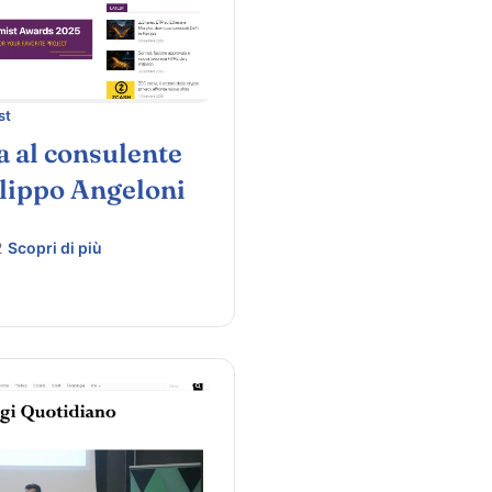
st
a al consulente
ilippo Angeloni
2
Scopri di più