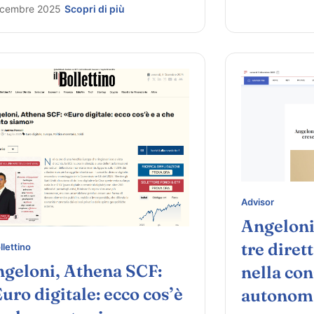
icembre 2025
Scopri di più
Advisor
Angeloni
tre diret
ollettino
geloni, Athena SCF:
nella co
uro digitale: ecco cos’è
autonom