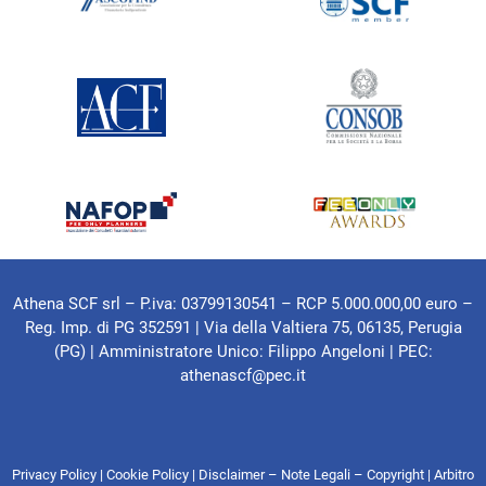
Athena SCF srl – P.iva: 03799130541 – RCP 5.000.000,00 euro –
Reg. Imp. di PG 352591 | Via della Valtiera 75, 06135, Perugia
(PG) |
Amministratore Unico: Filippo Angeloni
| PEC:
athenascf@pec.it
Privacy Policy
|
Cookie Policy
|
Disclaimer – Note Legali – Copyright
|
Arbitro