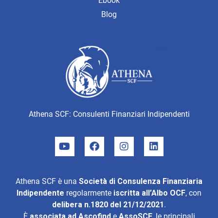
Ebook
Blog
Athena SCF: Consulenti Finanziari Indipendenti
Athena SCF è una
Società di Consulenza Finanziaria
Indipendente
regolarmente
iscritta all’Albo OCF
, con
delibera n.1820 del 21/12/2021
.
È
associata ad
Ascofind
e
AssoSCF
, le principali