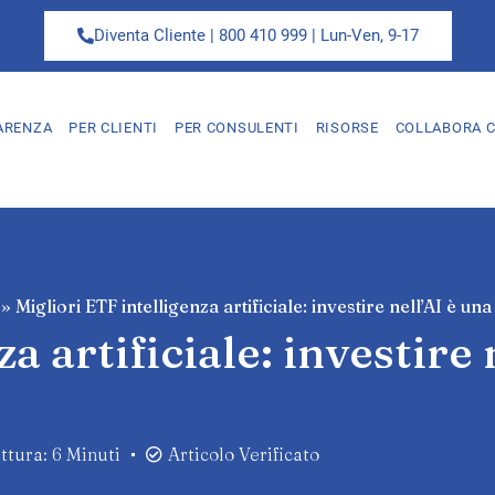
Diventa Cliente | 800 410 999 | Lun-Ven, 9-17
ARENZA
PER CLIENTI
PER CONSULENTI
RISORSE
COLLABORA C
»
Migliori ETF intelligenza artificiale: investire nell’AI è un
a artificiale: investire 
tura: 6 Minuti
Articolo Verificato