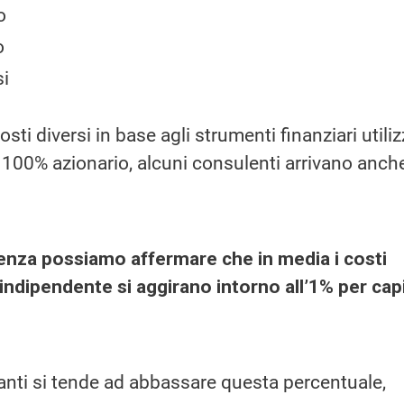
o
o
si
sti diversi in base agli strumenti finanziari utiliz
è 100% azionario, alcuni consulenti arrivano anche
enza possiamo affermare che in media i costi
 indipendente si aggirano intorno all’1% per capi
anti si tende ad abbassare questa percentuale,