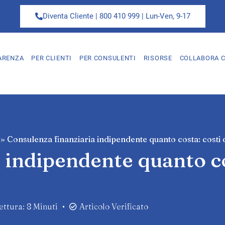
Diventa Cliente | 800 410 999 | Lun-Ven, 9-17
ARENZA
PER CLIENTI
PER CONSULENTI
RISORSE
COLLABORA C
»
Consulenza finanziaria indipendente quanto costa: costi 
 indipendente quanto co
ttura: 8 Minuti
Articolo Verificato