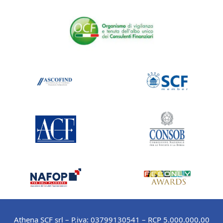
Athena SCF srl – P.iva: 03799130541 – RCP 5.000.000,00