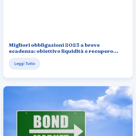
Migliori obbligazioni 2023 a breve
scadenza: obiettivo liquidità e recupero
minusvalenze
Leggi Tutto