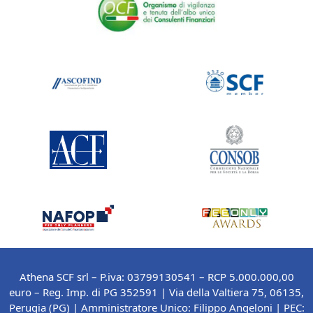
Athena SCF srl – P.iva: 03799130541 – RCP 5.000.000,00
euro – Reg. Imp. di PG 352591 | Via della Valtiera 75, 06135,
Perugia (PG) |
Amministratore Unico: Filippo Angeloni
| PEC: