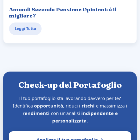
Amundi Seconda Pensione Opinioni: è il
migliore?
Leggi Tutto
Check-up del Portafoglio
Il tuo portafoglio sta lavorando davvero per te?
Identifica
opportunità
, riduci i
rischi
e massimizza i
rendimenti
con un’analisi
indipendente e
personalizzata
.
Analizza il tuo portafoglio →