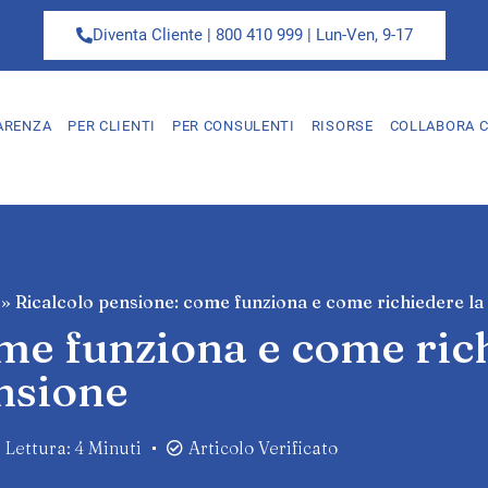
Diventa Cliente | 800 410 999 | Lun-Ven, 9-17
ARENZA
PER CLIENTI
PER CONSULENTI
RISORSE
COLLABORA C
»
Ricalcolo pensione: come funziona e come richiedere la 
me funziona e come ric
ensione
Lettura: 4 Minuti
Articolo Verificato