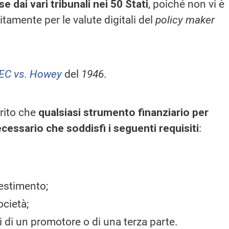
dai vari tribunali nei 50 Stati
, poiché non vi è
amente per le valute digitali del
policy maker
EC vs. Howey
del
1946
.
rito che
qualsiasi strumento finanziario per
cessario che soddisfi i seguenti requisiti
:
nvestimento;
ocietà;
zi di un promotore o di una terza parte.