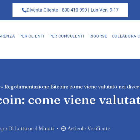
Diventa Cliente | 800 410 999 | Lun-Ven, 9-17
ARENZA
PER CLIENTI
PER CONSULENTI
RISORSE
COLLABORA C
»
Regolamentazione Bitcoin: come viene valutato nei divers
in: come viene valutat
po Di Lettura: 4 Minuti
Articolo Verificato