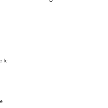
o le
re