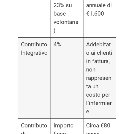
23% su
annuale di
base
€1.600
volontaria
)
Contributo
4%
Addebitat
Integrativo
o ai clienti
in fattura,
non
rappresen
ta un
costo per
l’infermier
e
Contributo
Importo
Circa €80
di
fisso
annui,