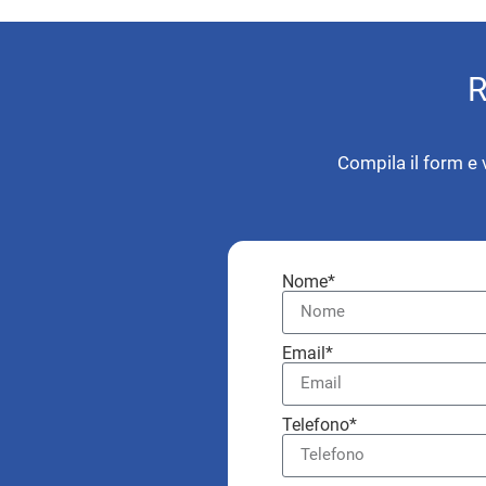
R
Compila il form e 
Nome*
Email*
Telefono*