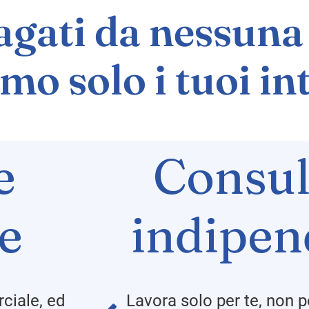
gati da nessuna 
mo solo i tuoi in
e
Consul
le
indipen
ciale, ed
Lavora solo per te, non p