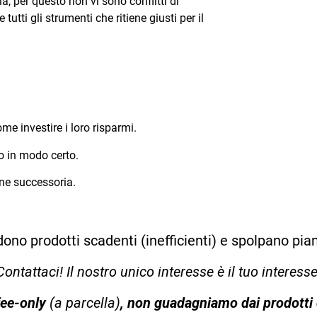
, per questo non vi sono conflitti di
utti gli strumenti che ritiene giusti per il
ome investire i loro risparmi.
ro in modo certo.
ione successoria.
dono prodotti scadenti (inefficienti) e spolpano pi
Contattaci! Il nostro unico interesse è il tuo interesse
ee-only
(a parcella)
, non guadagniamo dai prodotti 