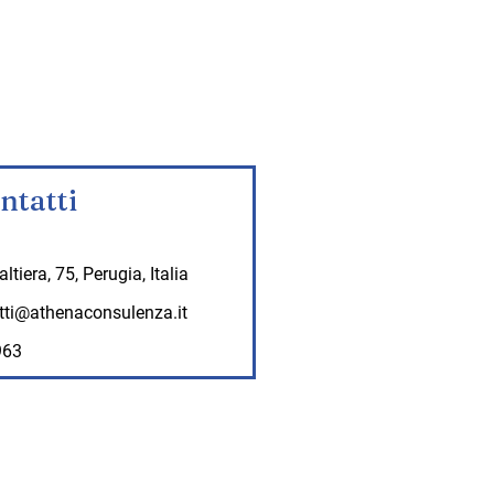
ntatti
ltiera, 75, Perugia, Italia
tti@athenaconsulenza.it
963