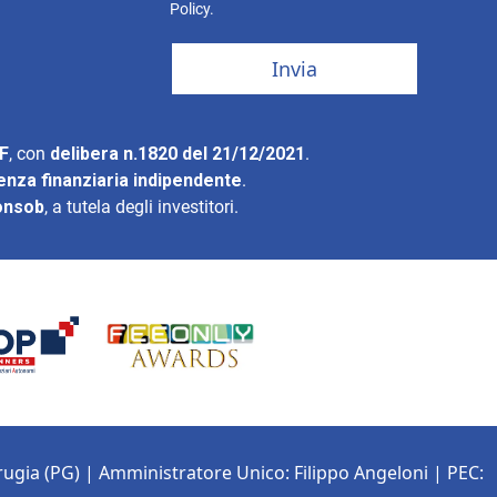
Policy
.
Invia
CF
, con
delibera n.1820 del 21/12/2021
.
lenza finanziaria indipendente
.
onsob
, a tutela degli investitori.
rugia (PG) |
Amministratore Unico: Filippo Angeloni
| PEC: