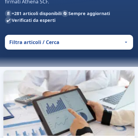
firmati Athena SCF.
📄
🔄
+281 articoli disponibili
Sempre aggiornati
✔️
Verificati da esperti
Filtra articoli / Cerca