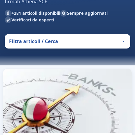
firmati Athena SCF.
📄
🔄
+281 articoli disponibili
Sempre aggiornati
✔️
Verificati da esperti
Filtra articoli / Cerca