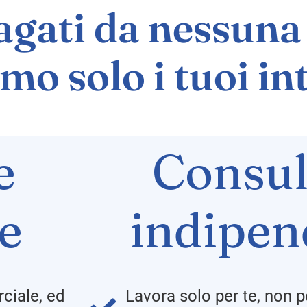
gati da nessuna 
mo solo i tuoi in
e
Consul
le
indipen
ciale, ed
Lavora solo per te, non p