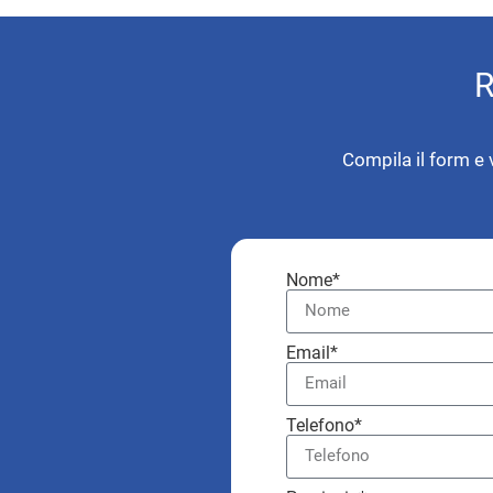
R
Compila il form e 
Nome*
Email*
Telefono*