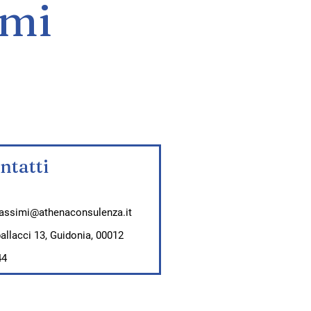
imi
ntatti
ssimi@athenaconsulenza.it
pallacci 13, Guidonia, 00012
44