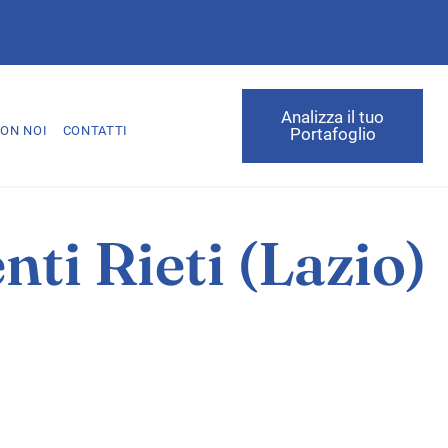
Analizza il tuo
ON NOI
CONTATTI
Portafoglio
ti Rieti (Lazio)