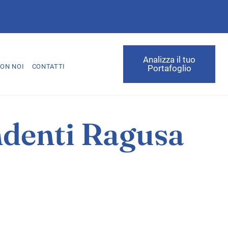
Analizza il tuo
ON NOI
CONTATTI
Portafoglio
ndenti Ragusa