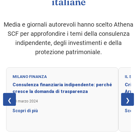
italiane
Media e giornali autorevoli hanno scelto Athena
SCF per approfondire i temi della consulenza
indipendente, degli investimenti e della
protezione patrimoniale.
MILANO FINANZA
IL SOL
Consulenza finanziaria indipendente: perché
Cript
cresce la domanda di trasparenza
Arriv
❮
❯
13 marzo 2024
13 mar
Scopri di più
Scopri