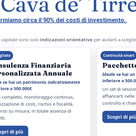
 Cava de’ Tirr
parmiamo circa il 90% dei costi di investimento.
i capitale sono solo
indicazioni orientative
per aiutarti a sceglie
gliato
Continuità smart
nsulenza Finanziaria
Pacchett
rsonalizzata Annuale
Ideale se hai u
inferiore a 500.
e se hai un patrimonio
indicativamente
iore a 500.000€
Un set di sessio
affiancarti nell
 completo, monitoraggio continuo,
controllo e chia
izzazione di costi, rischio e fiscalità.
rso su misura, in totale assenza di
Scopri di pi
tti.
opri di più