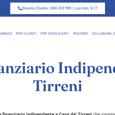
Diventa Cliente | 800 410 999 | Lun-Ven, 9-17
ARENZA
PER CLIENTI
PER CONSULENTI
RISORSE
COLLABORA C
nziario Indipen
Tirreni
 finanziario indipendente a Cava de’ Tirreni
che sappia 