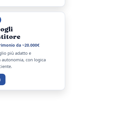
fogli
stitore
trimonio da ~20.000€
glio più adatto e
 autonomia, con logica
ciente.
ù