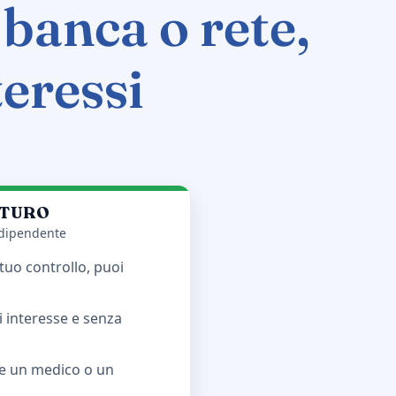
banca o rete,
teressi
UTURO
ndipendente
 tuo controllo, puoi
di interesse e senza
me un medico o un