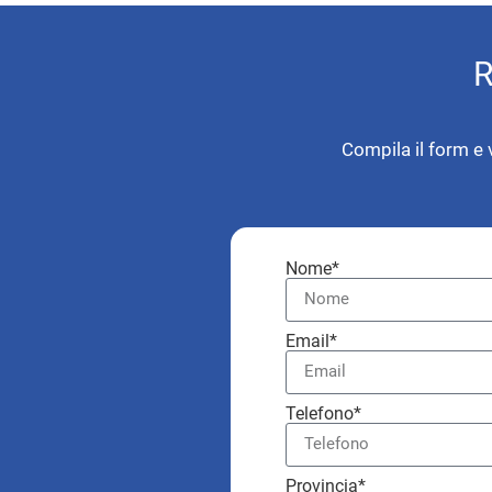
R
Compila il form e 
Nome*
Email*
Telefono*
Provincia*