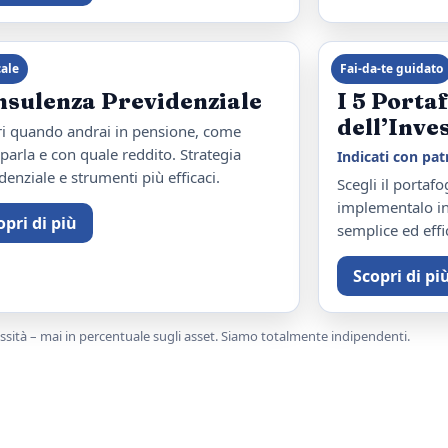
cale
Fai‑da‑te guidato
nsulenza Previdenziale
I 5 Porta
dell’Inve
i quando andrai in pensione, come
iparla e con quale reddito. Strategia
Indicati con pa
denziale e strumenti più efficaci.
Scegli il portafo
implementalo in
opri di più
semplice ed effi
Scopri di pi
lessità – mai in percentuale sugli asset. Siamo totalmente indipendenti.