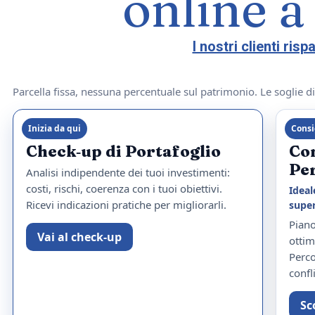
online a
I nostri clienti ris
Parcella fissa, nessuna percentuale sul patrimonio. Le soglie d
Inizia da qui
Consi
Check‑up di Portafoglio
Co
Pe
Analisi indipendente dei tuoi investimenti:
costi, rischi, coerenza con i tuoi obiettivi.
Ideal
Ricevi indicazioni pratiche per migliorarli.
super
Piano
Vai al check‑up
ottim
Perco
confli
Sc