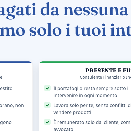
gati da nessuna 
mo solo i tuoi in
PRESENTE E F
te
Consulente Finanziario I
estito
Il portafoglio resta sempre sotto il
intervenire in ogni momento
avorano, non
Lavora solo per te, senza conflitti 
vendere prodotti
ngono
È remunerato solo dal cliente, co
avvocato