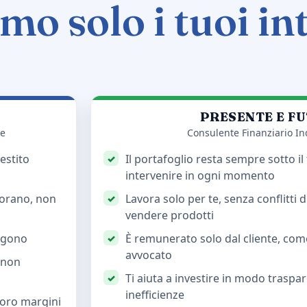
mo solo i tuoi in
PRESENTE E F
te
Consulente Finanziario I
estito
Il portafoglio resta sempre sotto il
intervenire in ogni momento
avorano, non
Lavora solo per te, senza conflitti 
vendere prodotti
ngono
È remunerato solo dal cliente, co
avvocato
, non
Ti aiuta a investire in modo traspa
inefficienze
loro margini