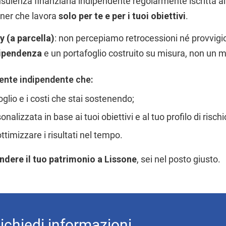
nsulenza finanziaria indipendente regolarmente iscritta all
rtner che lavora
solo per te e per i tuoi obiettivi
.
y (a parcella)
: non percepiamo retrocessioni né provvigion
dipendenza
e un portafoglio costruito su misura, non un 
ente indipendente che:
oglio e i costi che stai sostenendo;
alizzata in base ai tuoi obiettivi e al tuo profilo di rischi
ttimizzare i risultati nel tempo.
endere il tuo patrimonio a Lissone
, sei nel posto giusto.
ichiedi informazioni