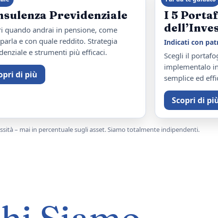
nsulenza Previdenziale
I 5 Porta
dell’Inve
i quando andrai in pensione, come
iparla e con quale reddito. Strategia
Indicati con pa
denziale e strumenti più efficaci.
Scegli il portafo
implementalo in
opri di più
semplice ed effi
Scopri di pi
lessità – mai in percentuale sugli asset. Siamo totalmente indipendenti.