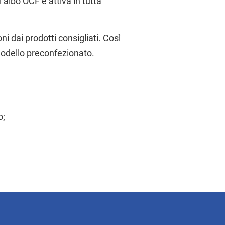
’albo OCF e attiva in tutta
i dai prodotti consigliati. Così
modello preconfezionato.
o;