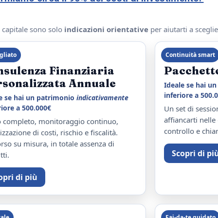
i capitale sono solo
indicazioni orientative
per aiutarti a sceglie
gliato
Continuità smart
nsulenza Finanziaria
Pacchett
rsonalizzata Annuale
Ideale se hai u
inferiore a 500.
e se hai un patrimonio
indicativamente
iore a 500.000€
Un set di sessio
affiancarti nell
 completo, monitoraggio continuo,
controllo e chia
izzazione di costi, rischio e fiscalità.
rso su misura, in totale assenza di
Scopri di pi
tti.
opri di più
cale
Fai‑da‑te guidato