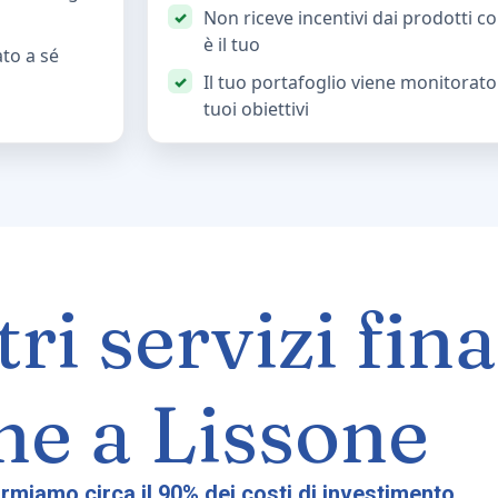
Non riceve incentivi dai prodotti con
è il tuo
ato a sé
Il tuo portafoglio viene monitorato
tuoi obiettivi
tri servizi fin
ne a Lissone
parmiamo circa il 90% dei costi di investimento.