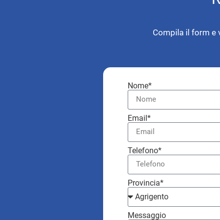
Compila il form e 
Nome*
Email*
Telefono*
Provincia*
Messaggio