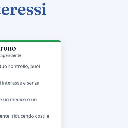
teressi
UTURO
ndipendente
 tuo controllo, puoi
di interesse e senza
me un medico o un
rente, riducendo costi e