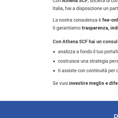
Con
Athena SCF
, società di co
Italia, hai a disposizione un pa
La nostra consulenza è
fee-onl
ti garantiamo
trasparenza, in
Con Athena SCF hai un consul
analizza a fondo il tuo portaf
costruisce una strategia person
ti assiste con continuità per o
Se vuoi
investire meglio e dif
R