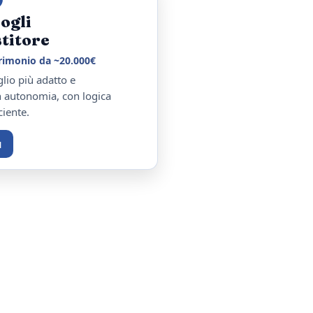
fogli
stitore
trimonio da ~20.000€
glio più adatto e
 autonomia, con logica
ciente.
ù