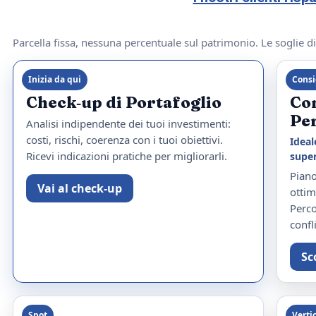
Parcella fissa, nessuna percentuale sul patrimonio. Le soglie d
Inizia da qui
Consi
Check‑up di Portafoglio
Co
Pe
Analisi indipendente dei tuoi investimenti:
costi, rischi, coerenza con i tuoi obiettivi.
Ideal
Ricevi indicazioni pratiche per migliorarli.
super
Piano
Vai al check‑up
ottim
Perco
confli
Sc
Spot
Verti