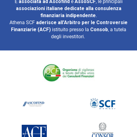
È
associata ad
Ascofind
e
AssoSCF
, le principali
associazioni italiane dedicate alla consulenza
finanziaria indipendente
.
Athena SCF
aderisce all’
Arbitro per le Controversie
Finanziarie (ACF)
istituito presso la
Consob
, a tutela
degli investitori.