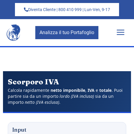
Diventa Cliente | 800 410 999 | Lun-Ven, 9-17
Analizza il tuo Portafoglio
Scorporo IVA
Calcola rapidamente
netto imponibile
,
IVA
e
totale
. Puoi
partire sia da un importo
lordo (IVA inclusa)
sia da un
importo
netto (IVA esclusa)
.
Input